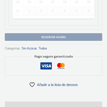
24
25
26
27
28
29
30
31
1
2
3
4
5
6
RESERVAR AHORA
Categorías:
Sin Azúcar
,
Todos
Pago seguro garantizado
Añadir a la lista de deseos
Descripción