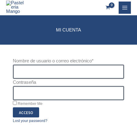
Ir
al
contenido
MI CUENTA
Nombre de usuario o correo electrónico*
Contraseña
Remember Me
ACCESO
Lost your password?