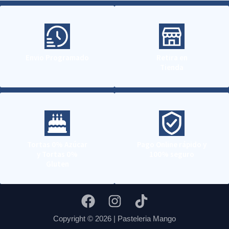
Envio Programado
Retira en
Tienda
Tortas 0% Azúcar
Pago Online rápido y
y Tortas 0%
100% seguro
Gluten
Copyright © 2026 | Pasteleria Mango